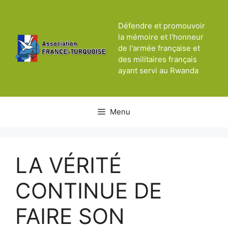
Aller
au
Défendre et promouvoir
contenu
la mémoire et l'honneur
de l'armée française et
des militaires français
ayant servi au Rwanda
Menu
LA VÉRITÉ
CONTINUE DE
FAIRE SON