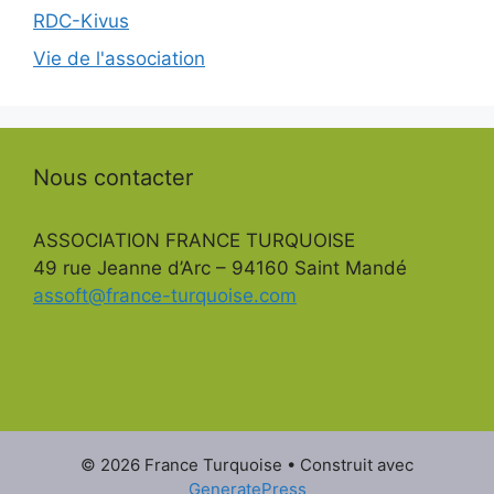
RDC-Kivus
Vie de l'association
Nous contacter
ASSOCIATION FRANCE TURQUOISE
49 rue Jeanne d’Arc – 94160 Saint Mandé
assoft@france-turquoise.com
© 2026 France Turquoise
• Construit avec
GeneratePress