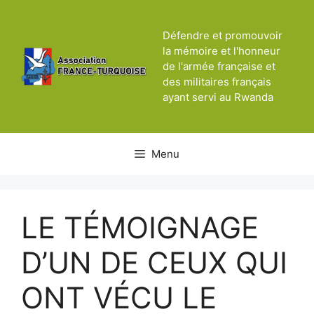
Aller
au
Défendre et promouvoir
contenu
la mémoire et l'honneur
de l'armée française et
des militaires français
ayant servi au Rwanda
Menu
LE TÉMOIGNAGE
D’UN DE CEUX QUI
ONT VÉCU LE