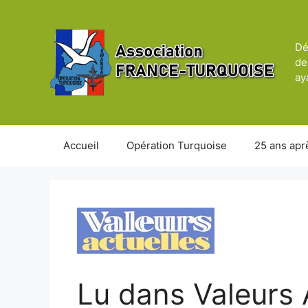
Aller
au
contenu
Dé
de
ay
Accueil
Opération Turquoise
25 ans apr
Lu dans Valeurs A