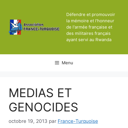
Aller
au
Défendre et promouvoir
contenu
la mémoire et l'honneur
de l'armée française et
des militaires français
ayant servi au Rwanda
Menu
MEDIAS ET
GENOCIDES
octobre 19, 2013
par
France-Turquoise