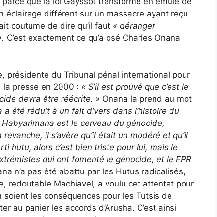
 parce que la loi Gayssot transforme en émule de
un éclairage différent sur un massacre ayant reçu
ait coutume de dire qu’il faut
« déranger
».
C’est exactement ce qu’a osé Charles Onana
e, présidente du Tribunal pénal international pour
 la presse en 2000 :
«
S’il est prouvé que c’est le
cide devra être réécrite. »
Onana la prend au mot
 été réduit à un fait divers dans l’histoire du
Si Habyarimana est le cerveau du génocide,
revanche, il s’avère qu’il était un modéré et qu’il
ti hutu, alors c’est bien triste pour lui, mais le
extrémistes qui ont fomenté le génocide, et le FPR
a n’a pas été abattu par les Hutus radicalisés,
, redoutable Machiavel, a voulu cet attentat pour
en soient les conséquences pour les Tutsis de
jeter au panier les accords d’Arusha. C’est ainsi