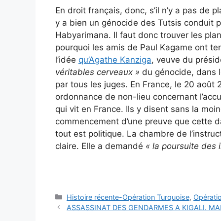
En droit français, donc, s’il n’y a pas de pl
y a bien un génocide des Tutsis conduit 
Habyarimana. Il faut donc trouver les plani
pourquoi les amis de Paul Kagame ont ten
l’idée
qu’Agathe Kanziga
, veuve du présid
véritables cerveaux »
du génocide, dans l
par tous les juges. En France, le 20 août 
ordonnance de non-lieu concernant l’accu
qui vit en France. Ils y disent sans la moin
commencement d’une preuve que cette dam
tout est politique. La chambre de l’instru
claire. Elle a demandé
« la poursuite des 
Catégories
Histoire récente-Opération Turquoise
,
Opérati
ASSASSINAT DES GENDARMES A KIGALI. MAL