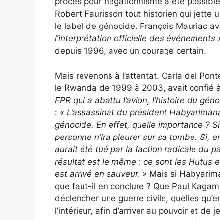
procès pour négationnisme a été possible
Robert Faurisson tout historien qui jette 
le label de génocide. François Mauriac av
l’interprétation officielle des événements 
depuis 1996, avec un courage certain.
Mais revenons à l’attentat. Carla del Pont
le Rwanda de 1999 à 2003, avait confié à
FPR qui a abattu l’avion, l’histoire du géno
:
«
L’assassinat du président Habyarimana a
génocide. En effet, quelle importance ? 
personne n’ira pleurer sur sa tombe. Si, en 
aurait été tué par la faction radicale du par
résultat est le même : ce sont les Hutus 
est arrivé en sauveur. »
Mais si Habyariman
que faut-il en conclure ? Que Paul Kagame
déclencher une guerre civile, quelles qu’
l’intérieur, afin d’arriver au pouvoir et de 