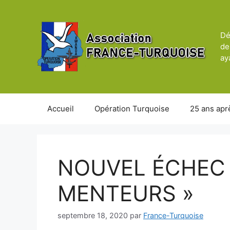
Aller
au
contenu
Dé
de
ay
Accueil
Opération Turquoise
25 ans apr
NOUVEL ÉCHEC 
MENTEURS »
septembre 18, 2020
par
France-Turquoise