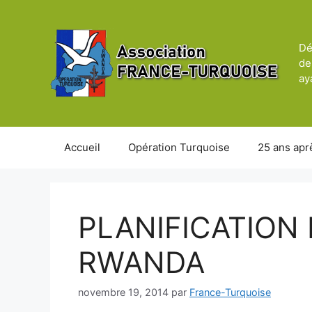
Aller
au
contenu
Dé
de
ay
Accueil
Opération Turquoise
25 ans apr
PLANIFICATION
RWANDA
novembre 19, 2014
par
France-Turquoise