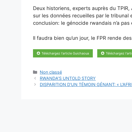
Deux historiens, experts auprès du TPIR,
sur les données recueilles par le tribunal
conclusion: le génocide rwandais n’a pas é
Il faudra bien qu’un jour, le FPR rende de
Téléchargez l'article Guichaoua
Téléchargez l'art
Catégories
Non classé
RWANDA’S UNTOLD STORY
DISPARITION D’UN TÉMOIN GÉNANT: « L’AFR