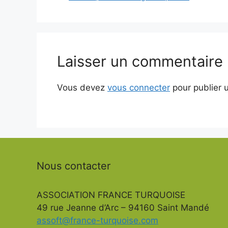
Laisser un commentaire
Vous devez
vous connecter
pour publier 
Nous contacter
ASSOCIATION FRANCE TURQUOISE
49 rue Jeanne d’Arc – 94160 Saint Mandé
assoft@france-turquoise.com