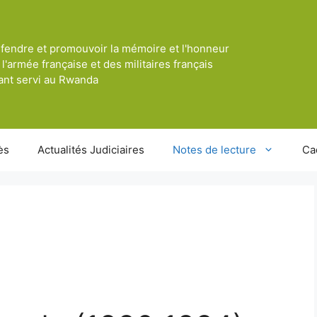
fendre et promouvoir la mémoire et l'honneur
 l'armée française et des militaires français
ant servi au Rwanda
ès
Actualités Judiciaires
Notes de lecture
Ca