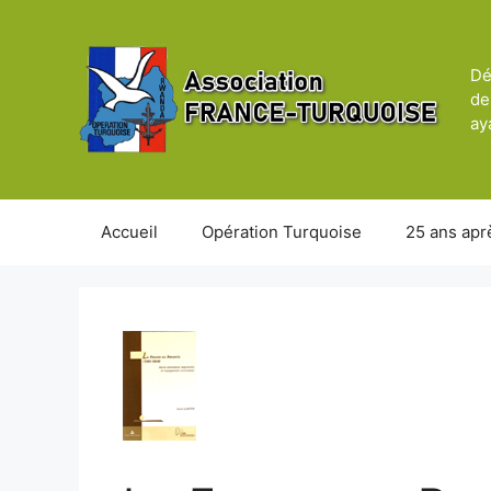
Aller
au
contenu
Dé
de
ay
Accueil
Opération Turquoise
25 ans apr