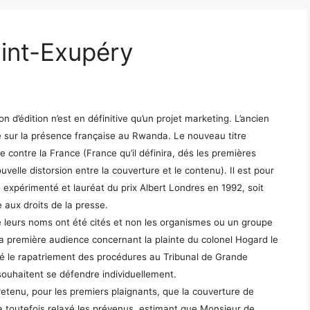
aint-Exupéry
 d’édition n’est en définitive qu’un projet marketing. L’ancien
ête sur la présence française au Rwanda. Le nouveau titre
e contre la France (France qu’il définira, dés les premières
lle distorsion entre la couverture et le contenu). Il est pour
e expérimenté et lauréat du prix Albert Londres en 1992, soit
e aux droits de la presse.
e leurs noms ont été cités et non les organismes ou un groupe
la première audience concernant la plainte du colonel Hogard le
sé le rapatriement des procédures au Tribunal de Grande
souhaitent se défendre individuellement.
a retenu, pour les premiers plaignants, que la couverture de
s a toutefois relaxé les prévenus, estimant que Monsieur de