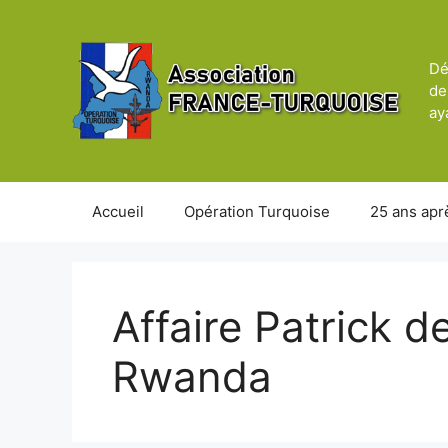
Aller
au
contenu
Dé
de
ay
Accueil
Opération Turquoise
25 ans apr
Affaire Patrick d
Rwanda