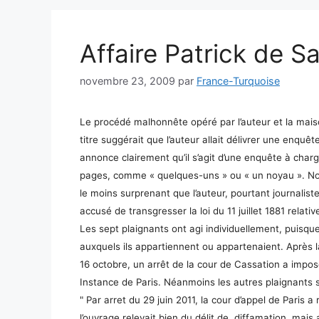
Affaire Patrick de S
novembre 23, 2009
par
France-Turquoise
Le procédé malhonnête opéré par l’auteur et la maison
titre suggérait que l’auteur allait délivrer une enqu
annonce clairement qu’il s’agit d’une enquête à charg
pages, comme « quelques-uns » ou « un noyau ». Nouve
le moins surprenant que l’auteur, pourtant journalist
accusé de transgresser la loi du 11 juillet 1881 relativ
Les sept plaignants ont agi individuellement, puisqu
auxquels ils appartiennent ou appartenaient. Après 
16 octobre, un arrêt de la cour de Cassation a impo
Instance de Paris. Néanmoins les autres plaignants 
" Par arret du 29 juin 2011, la cour d’appel de Paris 
l’ouvrage relevait bien du délit de diffamation, mai