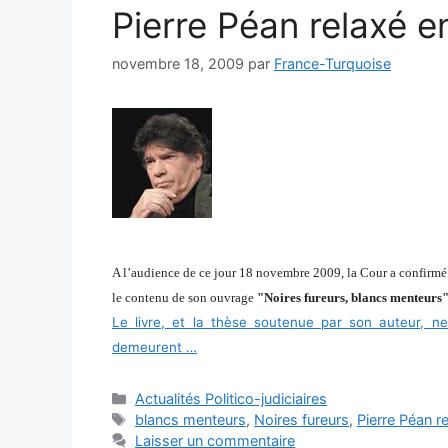
Pierre Péan relaxé e
novembre 18, 2009
par
France-Turquoise
A l’audience de ce jour 18 novembre 2009, la Cour a confirmé 
le contenu de son ouvrage
"Noires fureurs, blancs menteurs
Le livre, et la thèse soutenue par son auteur, ne
demeurent …
Catégories
Actualités Politico-judiciaires
Étiquettes
blancs menteurs
,
Noires fureurs
,
Pierre Péan r
Laisser un commentaire