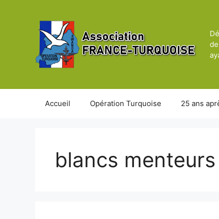
Aller
au
contenu
Dé
de
ay
Accueil
Opération Turquoise
25 ans apr
blancs menteurs