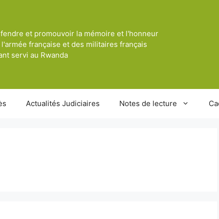
fendre et promouvoir la mémoire et l'honneur
 l'armée française et des militaires français
ant servi au Rwanda
ès
Actualités Judiciaires
Notes de lecture
Ca