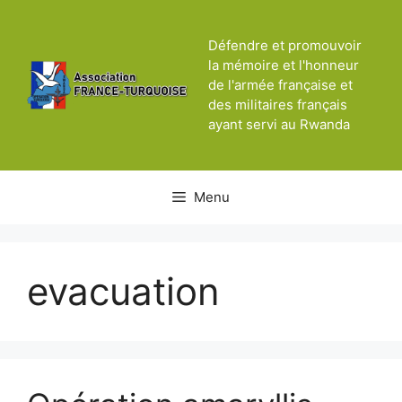
Aller
au
Défendre et promouvoir
contenu
la mémoire et l'honneur
de l'armée française et
des militaires français
ayant servi au Rwanda
Menu
evacuation