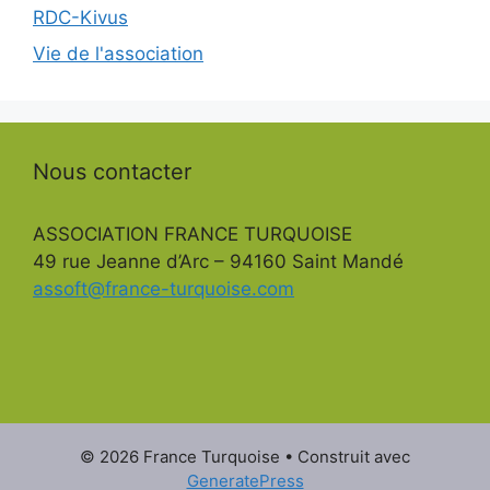
RDC-Kivus
Vie de l'association
Nous contacter
ASSOCIATION FRANCE TURQUOISE
49 rue Jeanne d’Arc – 94160 Saint Mandé
assoft@france-turquoise.com
© 2026 France Turquoise
• Construit avec
GeneratePress