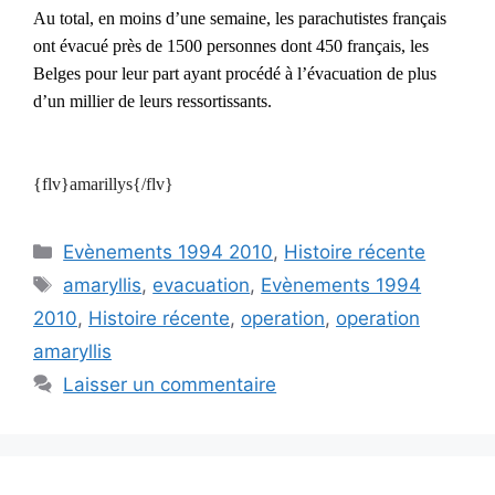
Au total, en moins d’une semaine, les parachutistes français
ont évacué près de 1500 personnes dont 450 français, les
Belges pour leur part ayant procédé à l’évacuation de plus
d’un millier de leurs ressortissants.
{flv}amarillys{/flv}
Catégories
Evènements 1994 2010
,
Histoire récente
Étiquettes
amaryllis
,
evacuation
,
Evènements 1994
2010
,
Histoire récente
,
operation
,
operation
amaryllis
Laisser un commentaire