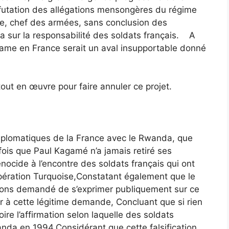
éfutation des allégations mensongères du régime
ue, chef des armées, sans conclusion des
a sur la responsabilité des soldats français. A
game en France serait un aval insupportable donné
ut en œuvre pour faire annuler ce projet.
 diplomatiques de la France avec le Rwanda, que
ois que Paul Kagamé n’a jamais retiré ses
nocide à l’encontre des soldats français qui ont
’opération Turquoise,Constatant également que le
avons demandé de s’exprimer publiquement sur ce
ur à cette légitime demande, Concluant que si rien
toire l’affirmation selon laquelle des soldats
nda en 1994,Considérant que cette falsification