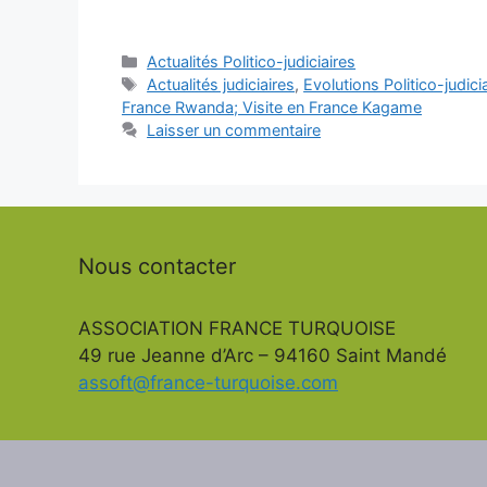
Catégories
Actualités Politico-judiciaires
Étiquettes
Actualités judiciaires
,
Evolutions Politico-judici
France Rwanda; Visite en France Kagame
Laisser un commentaire
Nous contacter
ASSOCIATION FRANCE TURQUOISE
49 rue Jeanne d’Arc – 94160 Saint Mandé
assoft@france-turquoise.com