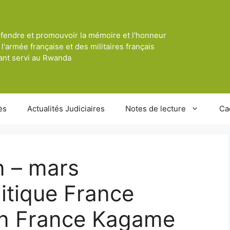
fendre et promouvoir la mémoire et l'honneur
 l'armée française et des militaires français
ant servi au Rwanda
ès
Actualités Judiciaires
Notes de lecture
Ca
n – mars
litique France
en France Kagame