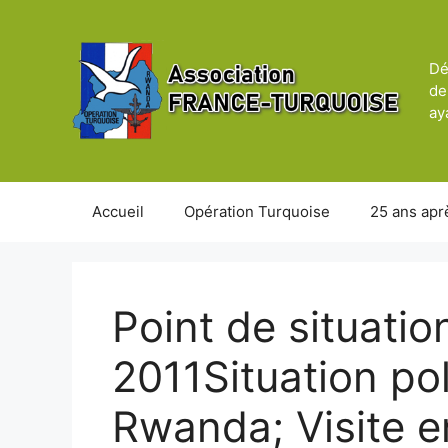
Aller
au
contenu
Dé
de
ay
Accueil
Opération Turquoise
25 ans apr
Point de situatio
2011Situation po
Rwanda; Visite 