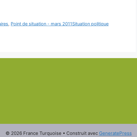
aires
,
Point de situation - mars 2011Situation politique
© 2026 France Turquoise
• Construit avec
GeneratePress