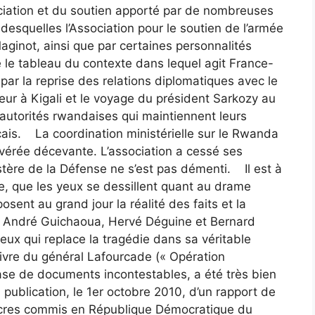
ssociation et du soutien apporté par de nombreuses
desquelles l’Association pour le soutien de l’armée
aginot, ainsi que par certaines personnalités
é le tableau du contexte dans lequel agit France-
r la reprise des relations diplomatiques avec le
r à Kigali et le voyage du président Sarkozy au
autorités rwandaises qui maintiennent leurs
çais. La coordination ministérielle sur le Rwanda
avérée décevante. L’association a cessé ses
istère de la Défense ne s’est pas démenti. Il est à
able, que les yeux se dessillent quant au drame
sent au grand jour la réalité des faits et la
s André Guichaoua, Hervé Déguine et Bernard
reux qui replace la tragédie dans sa véritable
livre du général Lafourcade (« Opération
a base de documents incontestables, a été très bien
publication, le 1er octobre 2010, d’un rapport de
acres commis en République Démocratique du