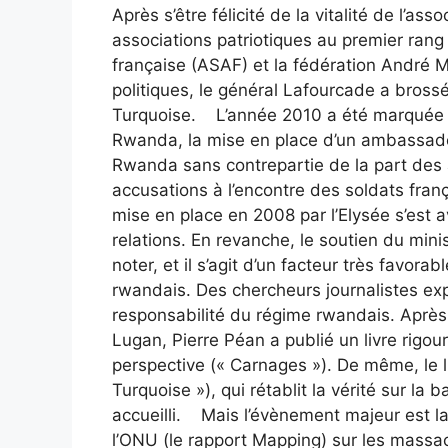
Après s’être félicité de la vitalité de l’a
associations patriotiques au premier rang 
française (ASAF) et la fédération André M
politiques, le général Lafourcade a bross
Turquoise. L’année 2010 a été marquée pa
Rwanda, la mise en place d’un ambassadeu
Rwanda sans contrepartie de la part des 
accusations à l’encontre des soldats fran
mise en place en 2008 par l’Elysée s’est 
relations. En revanche, le soutien du min
noter, et il s’agit d’un facteur très favor
rwandais. Des chercheurs journalistes expo
responsabilité du régime rwandais. Aprè
Lugan, Pierre Péan a publié un livre rigou
perspective (« Carnages »). De même, le 
Turquoise »), qui rétablit la vérité sur l
accueilli. Mais l’évènement majeur est la 
l’ONU (le rapport Mapping) sur les mass