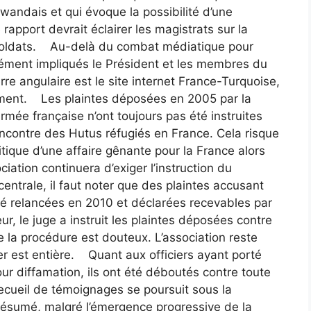
wandais et qui évoque la possibilité d’une
rapport devrait éclairer les magistrats sur la
s soldats. Au-delà du combat médiatique pour
ndément impliqués le Président et les membres du
rre angulaire est le site internet France-Turquoise,
isement. Les plaintes déposées en 2005 par la
rmée française n’ont toujours pas été instruites
’encontre des Hutus réfugiés en France. Cela risque
itique d’une affaire gênante pour la France alors
iation continuera d’exiger l’instruction du
centrale, il faut noter que des plaintes accusant
été relancées en 2010 et déclarées recevables par
eur, le juge a instruit les plaintes déposées contre
 la procédure est douteux. L’association reste
ier est entière. Quant aux officiers ayant porté
ur diffamation, ils ont été déboutés contre toute
 recueil de témoignages se poursuit sous la
résumé, malgré l’émergence progressive de la