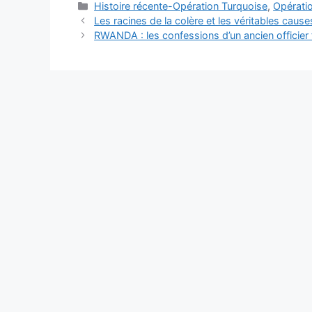
Catégories
Histoire récente-Opération Turquoise
,
Opérati
Les racines de la colère et les véritables caus
RWANDA : les confessions d’un ancien officier