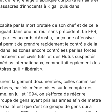
 et de l’engrenage diabolique qui porta la haine et
assacres d’innocents à Kigali puis dans
apité par la mort brutale de son chef et de celle
ongeait dans une horreur sans précédent. Le FPR,
i par les accords d’Arusha, lança une offensive
ui permit de prendre rapidement le contrôle de la
e dans les zones encore contrôlées par les forces
craient des civils tutsi et des Hutus suspectés
 médias internationaux, commettait également des
res qu’il « libérait ».
 furent largement documentées, celles commises
cachées, parfois même mises sur le compte des
me, en juillet 1994, on s’efforça de réécrire
groupe de gens ayant pris les armes afin de mettre
 réalité est que c’est ce groupe de gens qui a