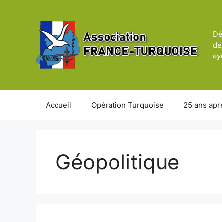
Aller
au
contenu
Dé
de
ay
Accueil
Opération Turquoise
25 ans apr
Géopolitique