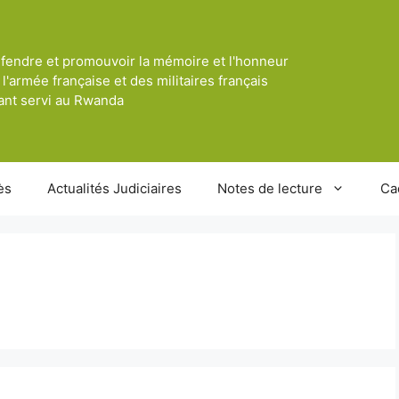
fendre et promouvoir la mémoire et l'honneur
 l'armée française et des militaires français
ant servi au Rwanda
ès
Actualités Judiciaires
Notes de lecture
Ca