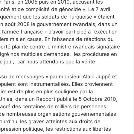
Paris, en 2005 puis en 2010, accusant les
nité et de complicité de génocide ». Le 7 avril
iquement que les soldats de Turquoise « étaient
 En août 2008 le gouvernement rwandais, dans un
l’armée française « d’avoir participé à l’exécution
ciers mis en cause. En l’absence de réactions du
orté plainte contre le ministre rwandais signataire
gré nos multiples demandes, les procédures en
ce jour, car nous attendons que la vérité
tissu de mensonges » par monsieur Alain Juppé et
ppuient sont instrumentalisés. Elles proviennent
ire est de plus en plus soulignée par la
nies, dans un Rapport publié le 5 Octobre 2010,
acré des centaines de milliers de personnes
t de nombreuses organisations gouvernementales
rd’hui les graves atteintes aux droits de
ression politique, les restrictions aux libertés