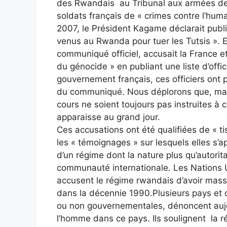
des Rwandais au Tribunal aux armées de 
soldats français de « crimes contre l’huma
2007, le Président Kagame déclarait publ
venus au Rwanda pour tuer les Tutsis ».
communiqué officiel, accusait la France et 
du génocide » en publiant une liste d’offi
gouvernement français, ces officiers ont p
du communiqué. Nous déplorons que, mal
cours ne soient toujours pas instruites à 
apparaisse au grand jour.
Ces accusations ont été qualifiées de « 
les « témoignages » sur lesquels elles s’a
d’un régime dont la nature plus qu’autorita
communauté internationale. Les Nations U
accusent le régime rwandais d’avoir mass
dans la décennie 1990.Plusieurs pays e
ou non gouvernementales, dénoncent aujou
l’homme dans ce pays. Ils soulignent la rép