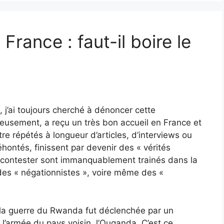
rance : faut-il boire le
, j’ai toujours cherché à dénoncer cette
usement, a reçu un très bon accueil en France et
être répétés à longueur d’articles, d’interviews ou
hontés, finissent par devenir des « vérités
es contester sont immanquablement trainés dans la
des « négationnistes », voire même des «
e la guerre du Rwanda fut déclenchée par un
 l’armée du pays voisin, l’Ouganda. C’est ce