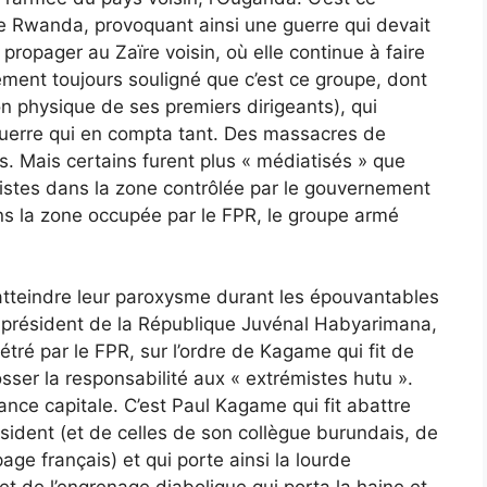
le Rwanda, provoquant ainsi une guerre qui devait
ropager au Zaïre voisin, où elle continue à faire
lement toujours souligné que c’est ce groupe, dont
ion physique de ses premiers dirigeants), qui
guerre qui en compta tant. Des massacres de
 Mais certains furent plus « médiatisés » que
alistes dans la zone contrôlée par le gouvernement
s la zone occupée par le FPR, le groupe armé
 atteindre leur paroxysme durant les épouvantables
 du président de la République Juvénal Habyarimana,
étré par le FPR, sur l’ordre de Kagame qui fit de
ser la responsabilité aux « extrémistes hutu ».
nce capitale. C’est Paul Kagame qui fit abattre
ésident (et de celles de son collègue burundais, de
ge français) et qui porte ainsi la lourde