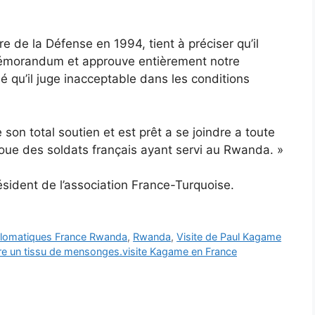
e de la Défense en 1994, tient à préciser qu’il
mémorandum et approuve entièrement notre
é qu’il juge inacceptable dans les conditions
 son total soutien et est prêt a se joindre a toute
afoue des soldats français ayant servi au Rwanda. »
sident de l’association France-Turquoise.
iplomatiques France Rwanda
,
Rwanda
,
Visite de Paul Kagame
uvre un tissu de mensonges.visite Kagame en France