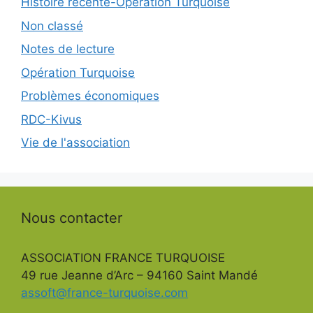
Histoire récente-Opération Turquoise
Non classé
Notes de lecture
Opération Turquoise
Problèmes économiques
RDC-Kivus
Vie de l'association
Nous contacter
ASSOCIATION FRANCE TURQUOISE
49 rue Jeanne d’Arc – 94160 Saint Mandé
assoft@france-turquoise.com