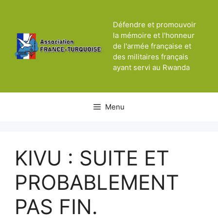
Aller
au
Défendre et promouvoir
contenu
la mémoire et l'honneur
de l'armée française et
des militaires français
ayant servi au Rwanda
Menu
KIVU : SUITE ET
PROBABLEMENT
PAS FIN.