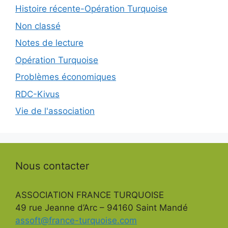
Histoire récente-Opération Turquoise
Non classé
Notes de lecture
Opération Turquoise
Problèmes économiques
RDC-Kivus
Vie de l'association
Nous contacter
ASSOCIATION FRANCE TURQUOISE
49 rue Jeanne d’Arc – 94160 Saint Mandé
assoft@france-turquoise.com