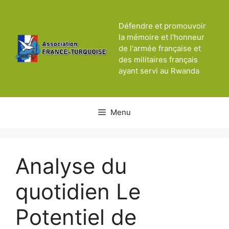
Aller
au
Défendre et promouvoir
contenu
la mémoire et l'honneur
de l'armée française et
des militaires français
ayant servi au Rwanda
Menu
Analyse du
quotidien Le
Potentiel de