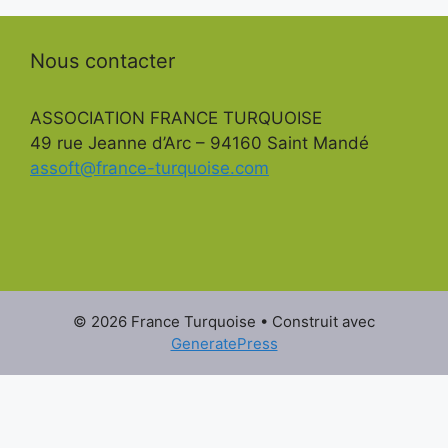
Nous contacter
ASSOCIATION FRANCE TURQUOISE
49 rue Jeanne d’Arc – 94160 Saint Mandé
assoft@france-turquoise.com
© 2026 France Turquoise
• Construit avec
GeneratePress