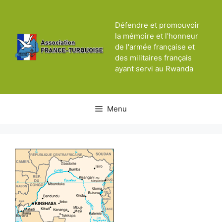
Aller
au
Défendre et promouvoir
contenu
la mémoire et l'honneur
de l'armée française et
des militaires français
ayant servi au Rwanda
Menu