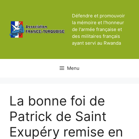
Aller
au
Défendre et promouvoir
contenu
la mémoire et l'honneur
de l'armée française et
des militaires français
ayant servi au Rwanda
Menu
La bonne foi de
Patrick de Saint
Exupéry remise en