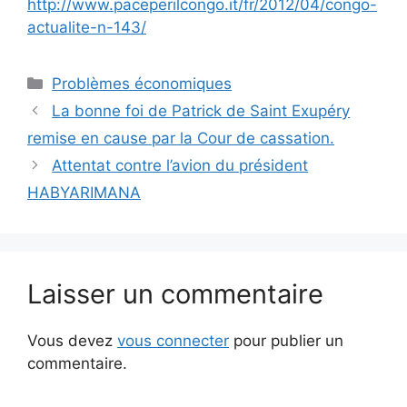
http://www.paceperilcongo.it/fr/2012/04/congo-
actualite-n-143/
Catégories
Problèmes économiques
La bonne foi de Patrick de Saint Exupéry
remise en cause par la Cour de cassation.
Attentat contre l’avion du président
HABYARIMANA
Laisser un commentaire
Vous devez
vous connecter
pour publier un
commentaire.