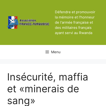
Aller
au
Défendre et promouvoir
contenu
la mémoire et l'honneur
de l'armée française et
des militaires français
ayant servi au Rwanda
Menu
Insécurité, maffia
et «minerais de
sang»