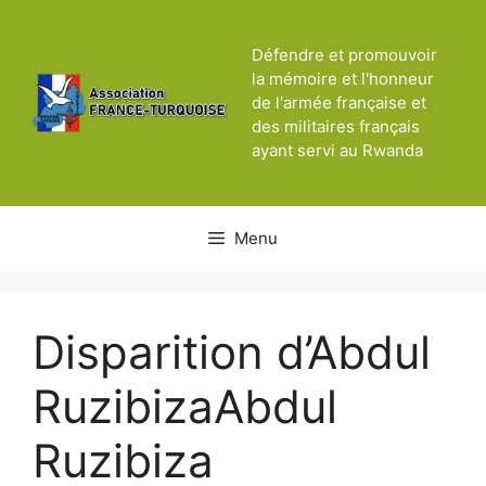
Aller
au
Défendre et promouvoir
contenu
la mémoire et l'honneur
de l'armée française et
des militaires français
ayant servi au Rwanda
Menu
Disparition d’Abdul
RuzibizaAbdul
Ruzibiza