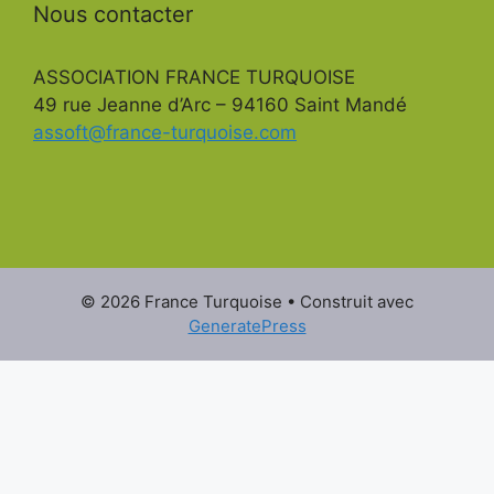
Nous contacter
ASSOCIATION FRANCE TURQUOISE
49 rue Jeanne d’Arc – 94160 Saint Mandé
assoft@france-turquoise.com
© 2026 France Turquoise
• Construit avec
GeneratePress