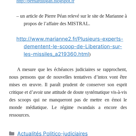
http://bernardlugan.blogspot.fr
– un article de Pierre Péan relevé sur le site de Marianne
à
propos de l’affaire des MISTRAL.
http://www.marianne2.fr/Plusieurs-experts-
dementent-le-scoop-de-Liberation-sur-
les-missiles_a219360.html
)
A mesure que les échéances judiciaires se rapprochent,
nous pensons que de nouvelles tentatives d’intox vont être
mises en œuvre. Il paraît prudent de conserver son esprit
critique et d’avoir une attitude de doute systématique vis-à-vis
des scoops qui ne manqueront pas de mettre en émoi le
monde médiatique. Le régime rwandais a encore des
ressources.
Catégories
Actualités Politico-judiciaires