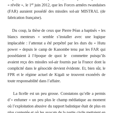
er
« révèle », le 1
juin 2012, que les Forces armées rwandaises
(FAR) auraient possédé des missiles sol-air MISTRAL (de
fabrication française).
Du coup, la thèse de ceux que Pierre Péan a baptisés « les
blancs menteurs » semble s’installer avec une logique
implacable : l’attentat a été perpétré par les durs du « Hutu
power » depuis le camp de Kanombe tenu par les FAR qui
possédaient à l’époque de quoi le commettre puisqu’ils
avaient reçu des missiles sol-air fournis par la France dont la
complicité dans le génocide devient évidente. Et, bien sûr, le
FPR et le régime actuel de Kigali se trouvent exonérés de
toute responsabilité dans l’affaire.
La ficelle est un peu grosse. Constatons qu’elle a permis
d’« enfumer » un peu plus le champ médiatique au moment
où l’exploitation abusive du rapport balistique était de plus en
plus contestée et où les avocats de la partie civile mettaient en