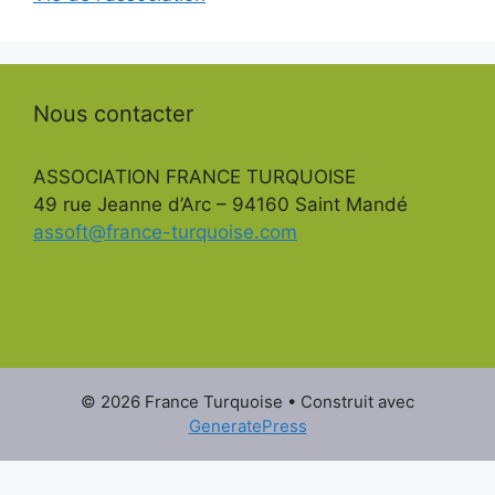
Nous contacter
ASSOCIATION FRANCE TURQUOISE
49 rue Jeanne d’Arc – 94160 Saint Mandé
assoft@france-turquoise.com
© 2026 France Turquoise
• Construit avec
GeneratePress