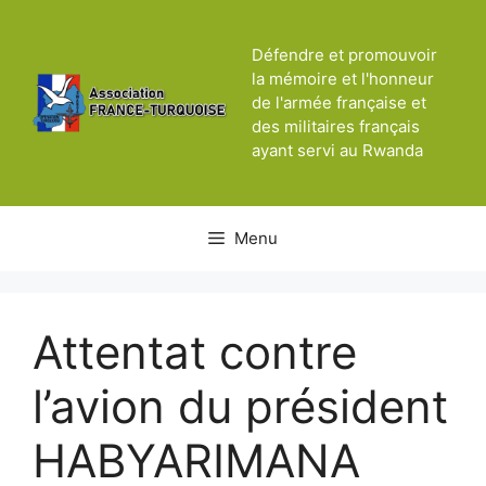
Aller
au
Défendre et promouvoir
contenu
la mémoire et l'honneur
de l'armée française et
des militaires français
ayant servi au Rwanda
Menu
Attentat contre
l’avion du président
HABYARIMANA