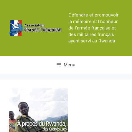
Aller
au
Défendre et promouvoir
contenu
la mémoire et l'honneur
de l'armée française et
des militaires français
ayant servi au Rwanda
Menu