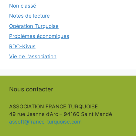
Non classé
Notes de lecture
Opération Turquoise
Problèmes économiques
RDC-Kivus
Vie de l'association
Nous contacter
ASSOCIATION FRANCE TURQUOISE
49 rue Jeanne d’Arc – 94160 Saint Mandé
assoft@france-turquoise.com