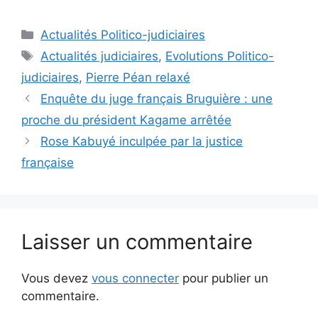
Catégories
Actualités Politico-judiciaires
Étiquettes
Actualités judiciaires
,
Evolutions Politico-
judiciaires
,
Pierre Péan relaxé
Enquête du juge français Bruguière : une
proche du président Kagame arrêtée
Rose Kabuyé inculpée par la justice
française
Laisser un commentaire
Vous devez
vous connecter
pour publier un
commentaire.