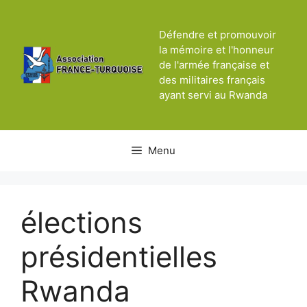
Aller
au
Défendre et promouvoir
contenu
la mémoire et l'honneur
de l'armée française et
des militaires français
ayant servi au Rwanda
Menu
élections
présidentielles
Rwanda