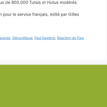
lus de 800.000 Tutsis et Hutus modérés.
pour le service français, édité par Gilles
 Rwanda
,
Géopolitique
,
Paul Kagame
,
Réaction de Paul