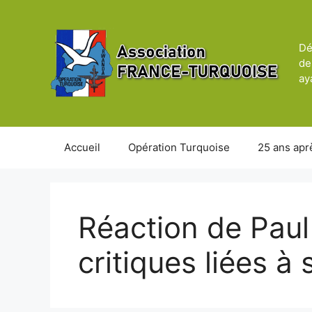
Aller
au
contenu
Dé
de
ay
Accueil
Opération Turquoise
25 ans apr
Réaction de Pau
critiques liées à