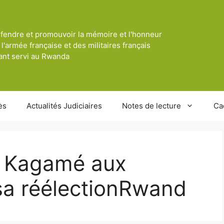
fendre et promouvoir la mémoire et l'honneur
 l'armée française et des militaires français
ant servi au Rwanda
ès
Actualités Judiciaires
Notes de lecture
Ca
l Kagamé aux
 sa réélectionRwand