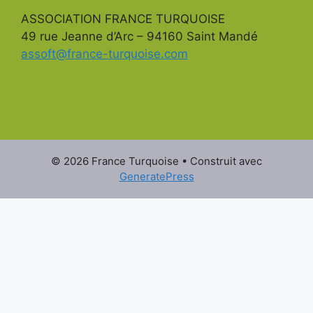
ASSOCIATION FRANCE TURQUOISE
49 rue Jeanne d’Arc – 94160 Saint Mandé
assoft@france-turquoise.com
© 2026 France Turquoise
• Construit avec
GeneratePress