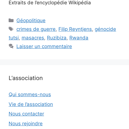
Extraits de l’encyclopédie Wikipédia
Catégories
Géopolitique
Étiquettes
crimes de guerre
,
Filip Reyntjens
,
génocide
tutsi
,
masacres
,
Ruzibiza
,
Rwanda
Laisser un commentaire
L’association
Qui sommes-nous
Vie de l’association
Nous contacter
Nous rejoindre