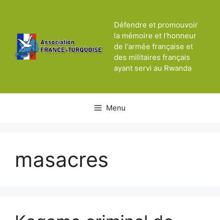
Aller
au
Défendre et promouvoir
contenu
la mémoire et l'honneur
de l'armée française et
des militaires français
ayant servi au Rwanda
Menu
masacres