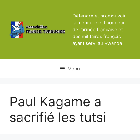
Aller
au
Défendre et promouvoir
contenu
la mémoire et l'honneur
de l'armée française et
des militaires français
ayant servi au Rwanda
Menu
Paul Kagame a
sacrifié les tutsi