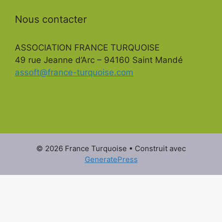
Nous contacter
ASSOCIATION FRANCE TURQUOISE
49 rue Jeanne d’Arc – 94160 Saint Mandé
assoft@france-turquoise.com
© 2026 France Turquoise
• Construit avec
GeneratePress