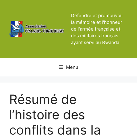
Aller
au
Défendre et promouvoir
contenu
la mémoire et l'honneur
de l'armée française et
des militaires français
ayant servi au Rwanda
Menu
Résumé de
l’histoire des
conflits dans la