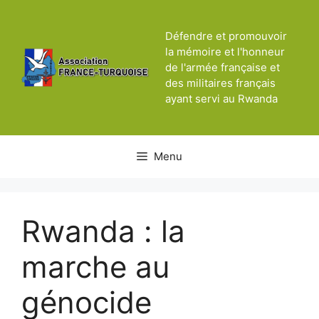
Aller
au
Défendre et promouvoir
contenu
la mémoire et l'honneur
de l'armée française et
des militaires français
ayant servi au Rwanda
Menu
Rwanda : la
marche au
génocide