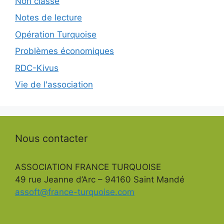
Non classé
Notes de lecture
Opération Turquoise
Problèmes économiques
RDC-Kivus
Vie de l'association
Nous contacter
ASSOCIATION FRANCE TURQUOISE
49 rue Jeanne d’Arc – 94160 Saint Mandé
assoft@france-turquoise.com