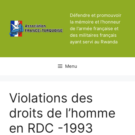
Aller
au
Défendre et promouvoir
contenu
la mémoire et l'honneur
de l'armée française et
des militaires français
ayant servi au Rwanda
Menu
Violations des
droits de l’homme
en RDC -1993