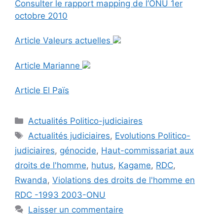
Consulter le rapport mapping de l’ONU 1er
octobre 2010
Article Valeurs actuelles
Article Marianne
Article El Païs
Catégories
Actualités Politico-judiciaires
Étiquettes
Actualités judiciaires
,
Evolutions Politico-
judiciaires
,
génocide
,
Haut-commissariat aux
droits de l'homme
,
hutus
,
Kagame
,
RDC
,
Rwanda
,
Violations des droits de l'homme en
RDC -1993 2003-ONU
Laisser un commentaire