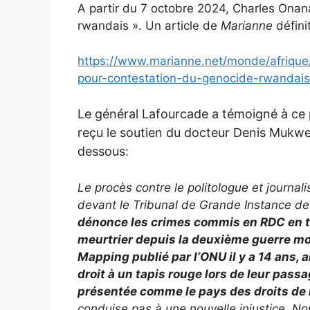
A partir du 7 octobre 2024, Charles Onan
rwandais ». Un article de
Marianne
défini
https://www.marianne.net/monde/afrique
pour-contestation-du-genocide-rwandai
Le général Lafourcade a témoigné à ce 
reçu le soutien du docteur Denis Mukwege
dessous:
Le procès contre le politologue et journali
devant le Tribunal de Grande Instance de
dénonce les crimes commis en RDC en tot
meurtrier depuis la deuxième guerre mon
Mapping publié par l’ONU il y a 14 ans,
droit à un tapis rouge lors de leur passa
présentée comme le pays des droits de
conduise pas à une nouvelle injustice. N