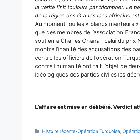
la vérité finit toujours par triompher. Le p
de la région des Grands lacs africains es
Au moment où les « blancs menteurs » po
que des membres de l’association Fran
soutien à Charles Onana , celui du prix N
montre l’inanité des accusations des par
contre les officiers de l’opération Turq
contre l’humanité ont fait l’objet de 
idéologiques des parties civiles les décr
L’affaire est mise en délibéré. Verdict 
Catégories
Histoire récente-Opération Turquoise
,
Opérati