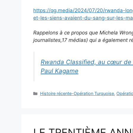
https://qg.media/2024/07/20/rwanda-lo
et-les-siens-avaient-du-sang-sur-les-ma
Rappelons à ce propos que Michela Wrong 
journalistes,17 médias) qui a également 
Rwanda Classified, au cœur de 
Paul Kagame
Catégories
Histoire récente-Opération Turquoise
,
Opérati
LE TRENTIÈME ANN