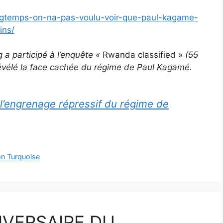
ngtemps-on-na-pas-voulu-voir-que-paul-kagame-
ins/
a participé à l’enquête «
Rwanda classified »
(55
révélé la face cachée du régime de Paul Kagamé.
l’engrenage répressif du régime de
on Turquoise
IVERSAIRE DU