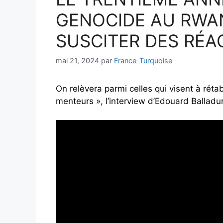
GENOCIDE AU RWA
SUSCITER DES RÉA
mai 21, 2024
par
France-Turquoise
On relèvera parmi celles qui visent à rétab
menteurs », l’interview d’Edouard Balladur 