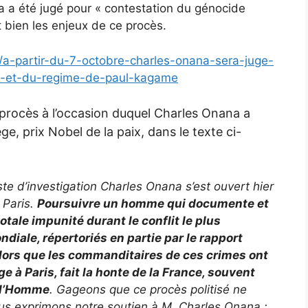
a a été jugé pour « contestation du génocide
t bien les enjeux de ce procès.
/a-partir-du-7-octobre-charles-onana-sera-juge-
s-et-du-regime-de-paul-kagame
procès à l’occasion duquel Charles Onana a
, prix Nobel de la paix, dans le texte ci-
ste d’investigation Charles Onana s’est ouvert hier
 Paris.
Poursuivre un homme qui documente et
ale impunité durant le conflit le plus
diale, répertoriés en partie par le rapport
 alors que les commanditaires de ces crimes ont
ge à Paris, fait la honte de la France, souvent
 l’Homme
. Gageons que ce procès politisé ne
ous exprimons notre soutien à M. Charles Onana :