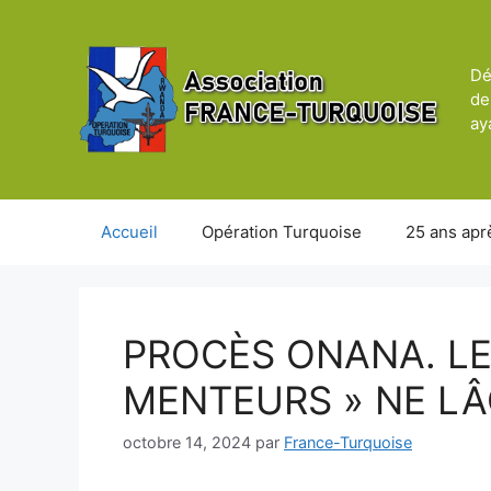
Aller
au
contenu
Dé
de
ay
Accueil
Opération Turquoise
25 ans apr
PROCÈS ONANA. LE
MENTEURS » NE LÂ
octobre 14, 2024
par
France-Turquoise