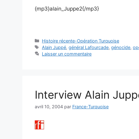
{mp3}alain_Juppe2{/mp3}
Catégories
Histoire récente-Opération Turquoise
Étiquettes
Alain Juppé
,
général Lafourcade
,
génocide
,
op
Laisser un commentaire
Interview Alain Jupp
avril 10, 2004
par
France-Turquoise