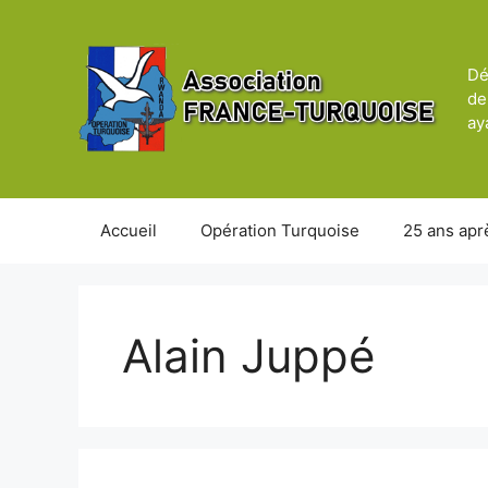
Aller
au
contenu
Dé
de
ay
Accueil
Opération Turquoise
25 ans apr
Alain Juppé