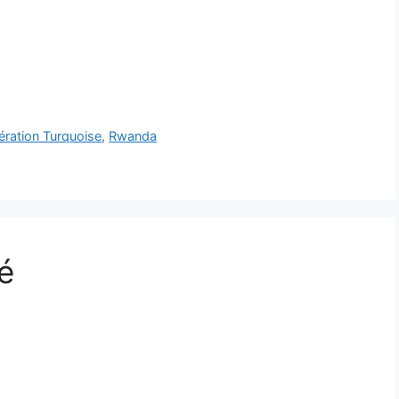
ération Turquoise
,
Rwanda
é