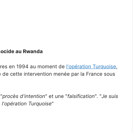
énocide au Rwanda
ngères en 1994 au moment de
l'opération Turquoise
,
e de cette intervention menée par la France sous
 "
procès d'intention
" et une "
falsification
". "
Je suis
s l'opération Turquoise
"