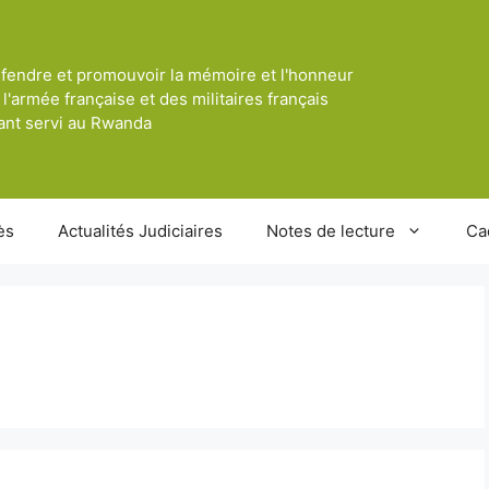
fendre et promouvoir la mémoire et l'honneur
 l'armée française et des militaires français
ant servi au Rwanda
ès
Actualités Judiciaires
Notes de lecture
Ca