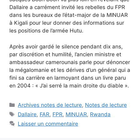
Dallaire a carrément invité les rebelles du FPR
dans les bureaux de l’état-major de la MINUAR
à Kigali pour leur donner des informations sur
les positions de l’armée Hutu.
Après avoir gardé le silence pendant dix ans,
par discrétion et humilité, l’ancien ministre et
ambassadeur camerounais parle pour dénoncer
la mégalomanie et les dérives d’un général qui a
fini sa carrière en larmoyant dans un livre paru
en 2004 : « J’ai serré la main droite du diable ».
Catégories
Archives notes de lecture
,
Notes de lecture
Étiquettes
Dallaire
,
FAR
,
FPR
,
MINUAR
,
Rwanda
Laisser un commentaire