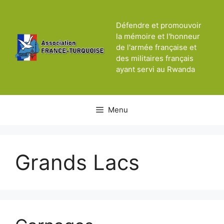
Aller
au
Défendre et promouvoir
contenu
la mémoire et l'honneur
de l'armée française et
des militaires français
ayant servi au Rwanda
Menu
Grands Lacs