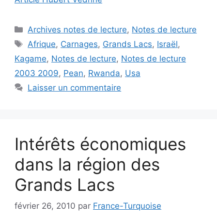
Catégories
Archives notes de lecture
,
Notes de lecture
Étiquettes
Afrique
,
Carnages
,
Grands Lacs
,
Israël
,
Kagame
,
Notes de lecture
,
Notes de lecture
2003 2009
,
Pean
,
Rwanda
,
Usa
Laisser un commentaire
Intérêts économiques
dans la région des
Grands Lacs
février 26, 2010
par
France-Turquoise