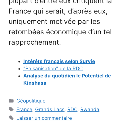
plupart d’entre eux critiquent la
France qui serait, d’après eux,
uniquement motivée par les
retombées économique d’un tel
rapprochement.
Intérêts français selon Survie
"Balkanisation" de la RDC
Analyse du quotidien le Potentiel de
Kinshasa
Catégories
Géopolitique
Étiquettes
France
,
Grands Lacs
,
RDC
,
Rwanda
Laisser un commentaire