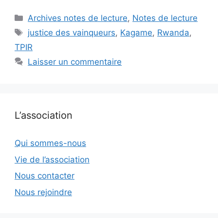
Catégories
Archives notes de lecture
,
Notes de lecture
Étiquettes
justice des vainqueurs
,
Kagame
,
Rwanda
,
TPIR
Laisser un commentaire
L’association
Qui sommes-nous
Vie de l’association
Nous contacter
Nous rejoindre