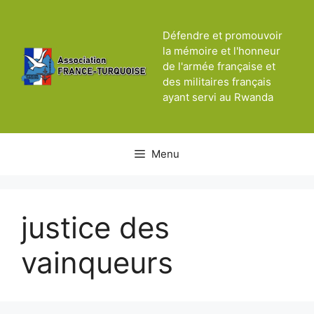
Aller
au
Défendre et promouvoir
contenu
la mémoire et l'honneur
de l'armée française et
des militaires français
ayant servi au Rwanda
Menu
justice des
vainqueurs