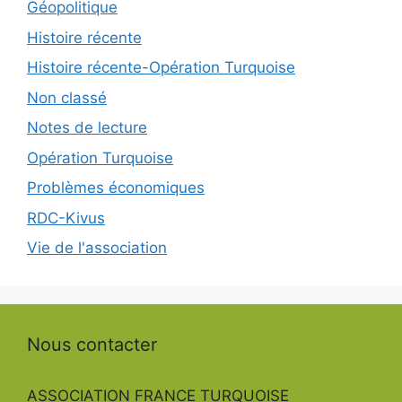
Géopolitique
Histoire récente
Histoire récente-Opération Turquoise
Non classé
Notes de lecture
Opération Turquoise
Problèmes économiques
RDC-Kivus
Vie de l'association
Nous contacter
ASSOCIATION FRANCE TURQUOISE