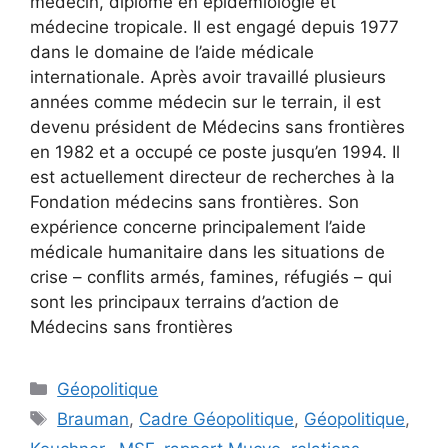
médecin, diplômé en épidémiologie et
médecine tropicale. Il est engagé depuis 1977
dans le domaine de l’aide médicale
internationale. Après avoir travaillé plusieurs
années comme médecin sur le terrain, il est
devenu président de Médecins sans frontières
en 1982 et a occupé ce poste jusqu’en 1994. Il
est actuellement directeur de recherches à la
Fondation médecins sans frontières. Son
expérience concerne principalement l’aide
médicale humanitaire dans les situations de
crise – conflits armés, famines, réfugiés – qui
sont les principaux terrains d’action de
Médecins sans frontières
Catégories
Géopolitique
Étiquettes
Brauman
,
Cadre Géopolitique
,
Géopolitique
,