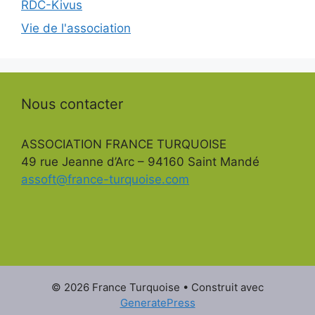
RDC-Kivus
Vie de l'association
Nous contacter
ASSOCIATION FRANCE TURQUOISE
49 rue Jeanne d’Arc – 94160 Saint Mandé
assoft@france-turquoise.com
© 2026 France Turquoise
• Construit avec
GeneratePress