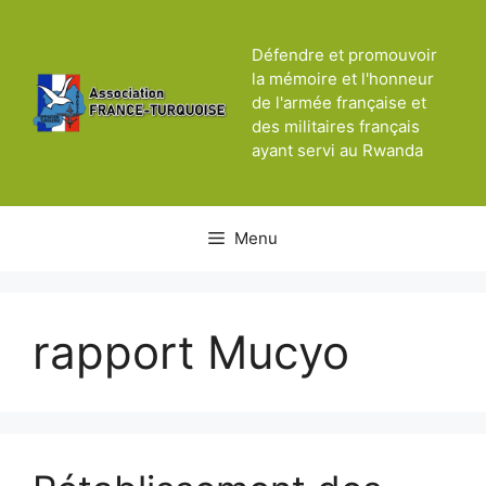
Aller
au
Défendre et promouvoir
contenu
la mémoire et l'honneur
de l'armée française et
des militaires français
ayant servi au Rwanda
Menu
rapport Mucyo