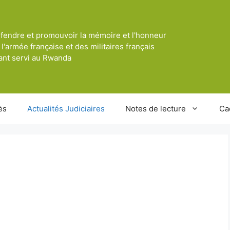
fendre et promouvoir la mémoire et l'honneur
 l'armée française et des militaires français
ant servi au Rwanda
ès
Actualités Judiciaires
Notes de lecture
Ca