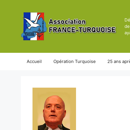
Aller
au
contenu
Dé
de
ay
Accueil
Opération Turquoise
25 ans apr