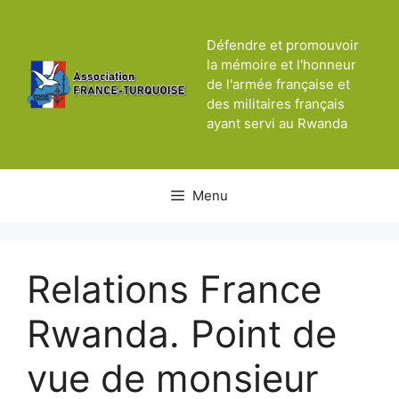
Aller
au
Défendre et promouvoir
contenu
la mémoire et l'honneur
de l'armée française et
des militaires français
ayant servi au Rwanda
Menu
Relations France
Rwanda. Point de
vue de monsieur