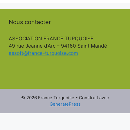
Nous contacter
ASSOCIATION FRANCE TURQUOISE
49 rue Jeanne d’Arc – 94160 Saint Mandé
assoft@france-turquoise.com
© 2026 France Turquoise
• Construit avec
GeneratePress