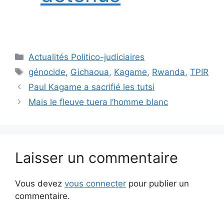
Catégories
Actualités Politico-judiciaires
Étiquettes
génocide
,
Gichaoua
,
Kagame
,
Rwanda
,
TPIR
Paul Kagame a sacrifié les tutsi
Mais le fleuve tuera l’homme blanc
Laisser un commentaire
Vous devez
vous connecter
pour publier un
commentaire.