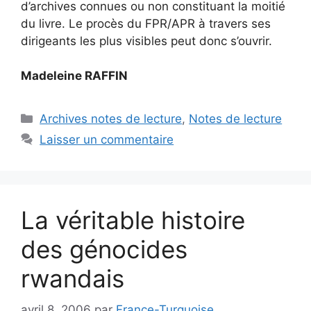
d’archives connues ou non constituant la moitié
du livre. Le procès du FPR/APR à travers ses
dirigeants les plus visibles peut donc s’ouvrir.
Madeleine RAFFIN
Catégories
Archives notes de lecture
,
Notes de lecture
Laisser un commentaire
La véritable histoire
des génocides
rwandais
avril 8, 2006
par
France-Turquoise