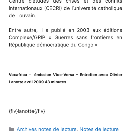
Centre d’études des crises et des conflits
internationaux (CECRI) de l’université catholique
de Louvain.
Entre autre, il a publié en 2003 aux éditions
Complexe/GRIP « Guerres sans frontières en
République démocratique du Congo »
Voxafrica – émission Vice-Versa – Entretien avec Olivier
Lanotte avril 2009 43 minutes
{flv}lanotte{/flv}
Catégories
Archives notes de lecture
,
Notes de lecture