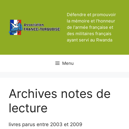
Aller
au
Défendre et promouvoir
contenu
la mémoire et l'honneur
de l'armée française et
des militaires français
ayant servi au Rwanda
Menu
Archives notes de
lecture
livres parus entre 2003 et 2009